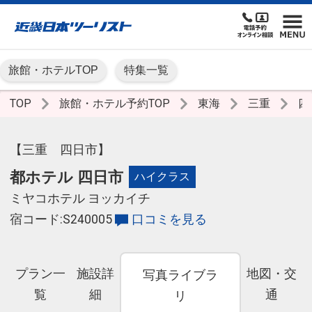
旅館・ホテルTOP
特集一覧
TOP
旅館・ホテル予約TOP
東海
三重
四
【三重 四日市】
都ホテル 四日市
ハイクラス
ミヤコホテル ヨッカイチ
宿コード:S240005
口コミを見る
プラン一
施設詳
地図・交
写真ライブラ
覧
細
通
リ