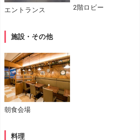
2階ロビー
エントランス
施設・その他
朝食会場
料理