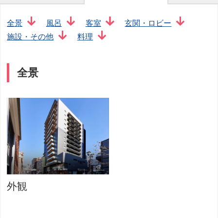
全景
風呂
客室
玄関・ロビー
施設・その他
料理
全景
外観