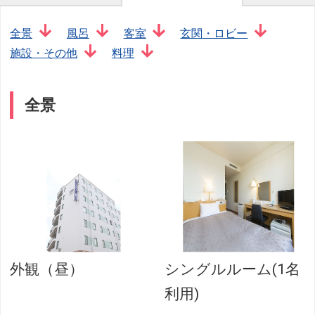
全景
風呂
客室
玄関・ロビー
施設・その他
料理
全景
外観（昼）
シングルルーム(1名
利用)