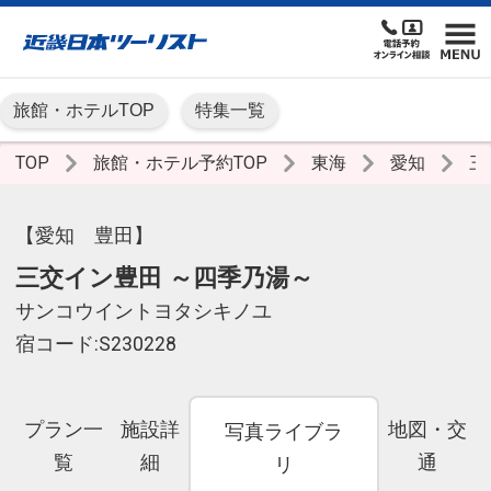
旅館・ホテルTOP
特集一覧
TOP
旅館・ホテル予約TOP
東海
愛知
三
【愛知 豊田】
三交イン豊田 ～四季乃湯～
サンコウイントヨタシキノユ
宿コード:S230228
プラン一
施設詳
地図・交
写真ライブラ
覧
細
通
リ