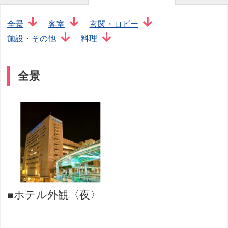
全景
客室
玄関・ロビー
施設・その他
料理
全景
■ホテル外観〈夜〉