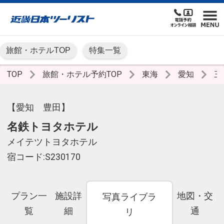
旅館・ホテルTOP
特集一覧
TOP
旅館・ホテル予約TOP
東海
愛知
三
【愛知 豊田】
名鉄トヨタホテル
メイテツトヨタホテル
宿コード:S230170
プラン一
施設詳
地図・交
写真ライブラ
覧
細
通
リ