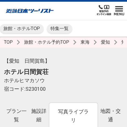
旅館・ホテルTOP
特集一覧
TOP
旅館・ホテル予約TOP
東海
愛知
知
【愛知 日間賀島】
ホテル日間賀荘
ホテルヒマカソウ
宿コード:S230100
プラン一
施設詳
地図・交
写真ライブラ
覧
細
通
リ