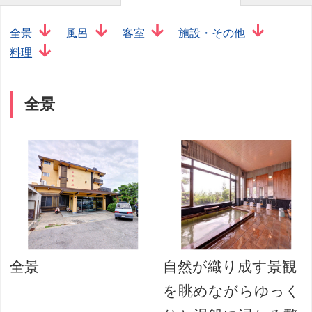
全景
風呂
客室
施設・その他
料理
全景
全景
自然が織り成す景観
を眺めながらゆっく