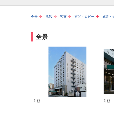
全景
風呂
客室
玄関・ロビー
施設・
全景
外観
外観