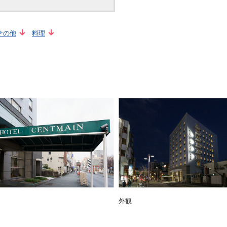
その他
料理
外観