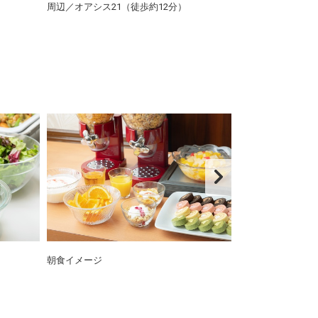
周辺／オアシス21（徒歩約12分）
周辺／名古屋城（
朝食イメージ
朝食イメージ