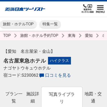
旅館・ホテルTOP
特集一覧
TOP
旅館・ホテル予約TOP
東海
愛知
名
【愛知 名古屋栄・金山】
名古屋東急ホテル
ハイクラス
ナゴヤトウキュウホテル
宿コード:S230062
口コミを見る
プラン一
施設詳
地図・交
写真ライブラ
覧
細
通
リ