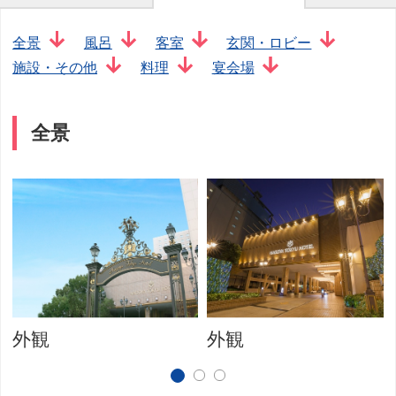
全景
風呂
客室
玄関・ロビー
施設・その他
料理
宴会場
全景
外観
外観