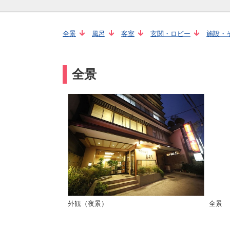
全景
風呂
客室
玄関・ロビー
施設・
全景
外観（夜景）
全景