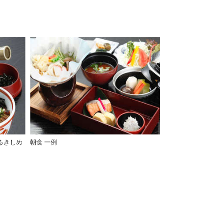
るきしめ
朝食 一例