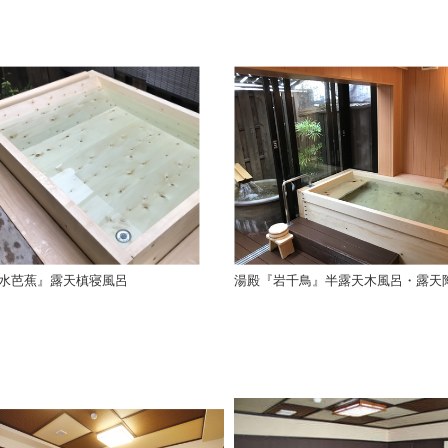
水芭蕉』露天槙寝風呂
湯殿『岩千鳥』半露天木風呂・露天