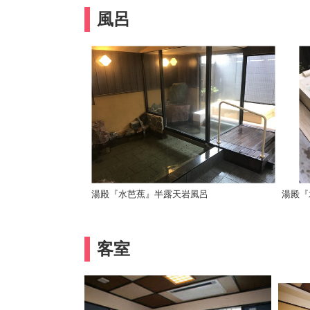
風呂
湯殿『水芭蕉』半露天岩風呂
湯殿『
客室