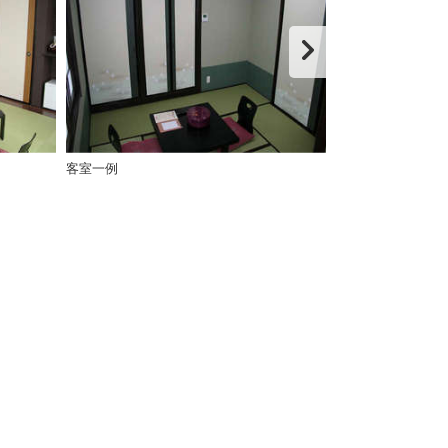
客室一例
客室一例（バス