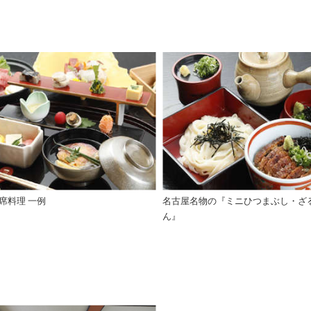
席料理 一例
名古屋名物の『ミニひつまぶし・ざ
ん』