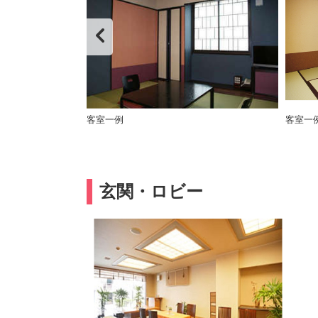
客室一例
客室一
玄関・ロビー