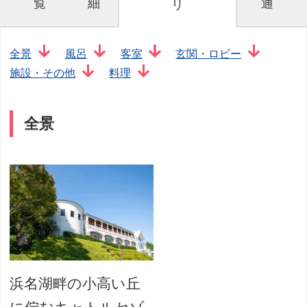
覧
細
通
リ
全景
風呂
客室
玄関・ロビー
施設・その他
料理
全景
浜名湖畔の小高い丘