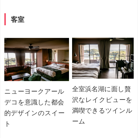
客室
全室浜名湖に面し贅
ニューヨークアール
沢なレイクビューを
デコを意識した都会
満喫できるツインル
的デザインのスイー
ーム
ト