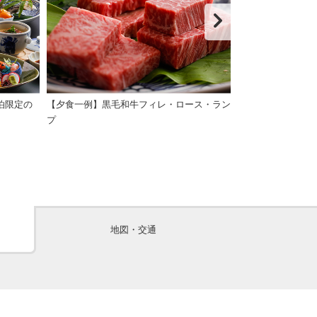
泊限定の
【夕食一例】黒毛和牛フィレ・ロース・ラン
【夕食一例】溶
プ
てお召し上がり
地図・交通