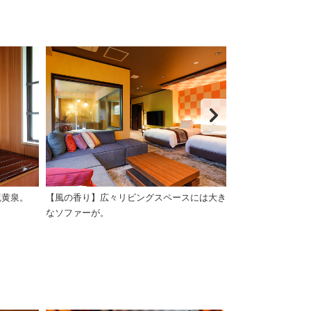
硫黄泉。
【風の香り】広々リビングスペースには大き
【風の香り】ダ
なソファーが。