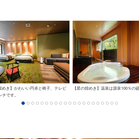
煌めき】かわいい円卓と椅子、テレビ
【星の煌めき】温泉は源泉100％の
インチです。