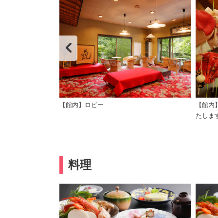
花も綺麗に咲きま
【館内】ロビー
【館内
たしま
料理