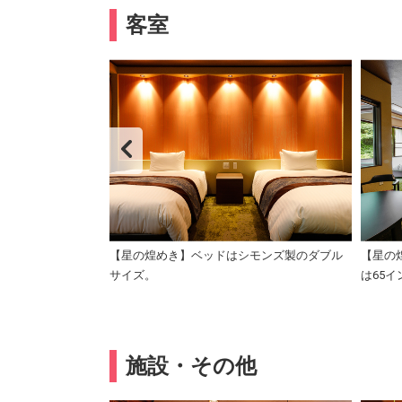
客室
例：数寄屋造りの和
【星の煌めき】ベッドはシモンズ製のダブル
【星の
サイズ。
は65
施設・その他