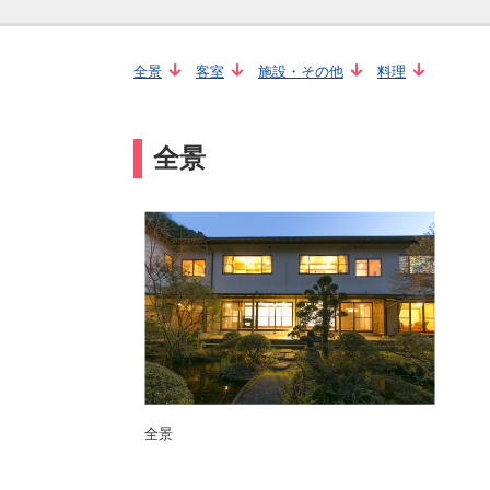
全景
客室
施設・その他
料理
全景
全景