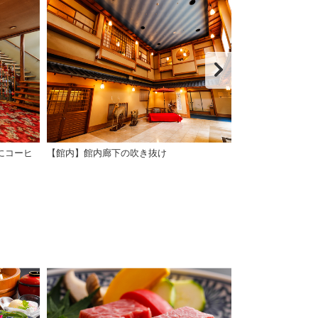
にコーヒ
【館内】館内廊下の吹き抜け
【館内】館内廊