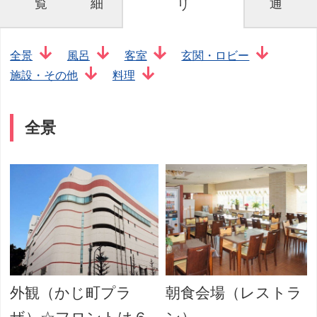
覧
細
通
リ
全景
風呂
客室
玄関・ロビー
施設・その他
料理
全景
外観（かじ町プラ
朝食会場（レストラ