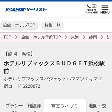
旅館・ホテルTOP
特集一覧
TOP
旅館・ホテル予約TOP
東海
静岡
浜
【静岡 浜松】
ホテルリブマックスＢＵＤＧＥＴ浜松駅
前
ホテルリブマックスバジェットハママツエキマエ
宿コード:S220672
プラン一
施設詳
地図・交
写真ライブラ