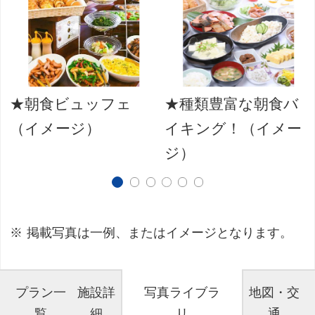
★朝食ビュッフェ
★種類豊富な朝食バ
（イメージ）
イキング！（イメー
ジ）
掲載写真は一例、またはイメージとなります。
プラン一
施設詳
写真ライブラ
地図・交
覧
細
リ
通