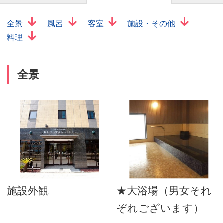
全景
風呂
客室
施設・その他
料理
全景
施設外観
★大浴場（男女それ
ぞれございます）