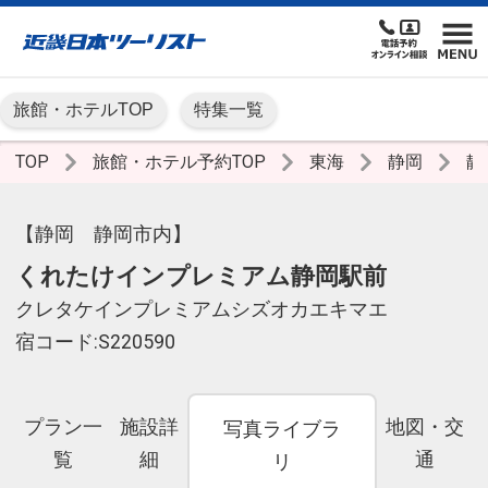
旅館・ホテルTOP
特集一覧
TOP
旅館・ホテル予約TOP
東海
静岡
静
【静岡 静岡市内】
くれたけインプレミアム静岡駅前
クレタケインプレミアムシズオカエキマエ
宿コード:S220590
プラン一
施設詳
地図・交
写真ライブラ
覧
細
通
リ