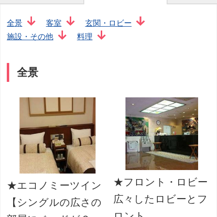
全景
客室
玄関・ロビー
施設・その他
料理
全景
★フロント・ロビー
★エコノミーツイン
広々したロビーとフ
【シングルの広さの
ロント。