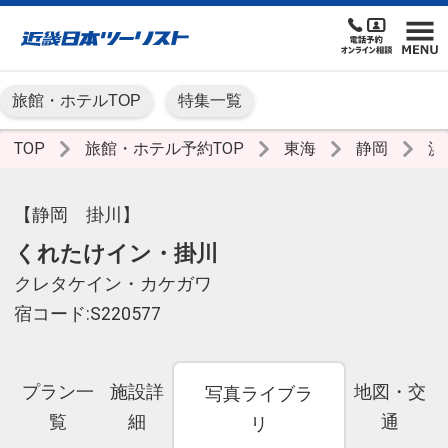
旅館・ホテルTOP
特集一覧
TOP
旅館・ホテル予約TOP
東海
静岡
浜
【静岡 掛川】
くれたけイン・掛川
クレタケイン・カケガワ
宿コード:S220577
プラン一
施設詳
地図・交
写真ライブラ
覧
細
通
リ