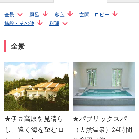
全景
風呂
客室
玄関・ロビー
施設・その他
料理
全景
★伊豆高原を見晴ら
★パブリックスパ
し、遠く海を望むロ
（天然温泉）24時間