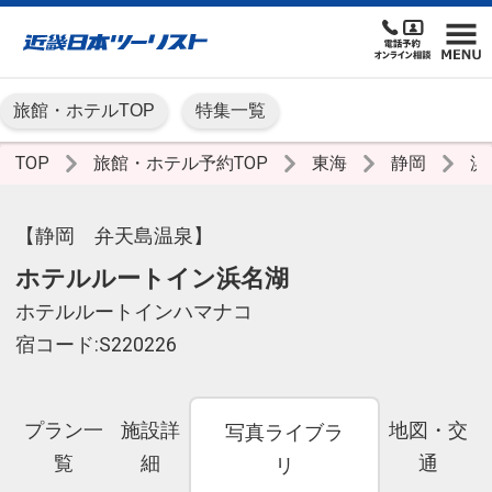
旅館・ホテルTOP
特集一覧
TOP
旅館・ホテル予約TOP
東海
静岡
浜
【静岡 弁天島温泉】
ホテルルートイン浜名湖
ホテルルートインハマナコ
宿コード:S220226
プラン一
施設詳
地図・交
写真ライブラ
覧
細
通
リ