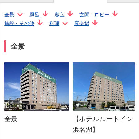
全景
風呂
客室
玄関・ロビー
施設・その他
料理
宴会場
全景
全景
【ホテルルートイン
浜名湖】