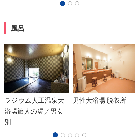
風呂
ラジウム人工温泉大
男性大浴場 脱衣所
浴場旅人の湯／男女
別