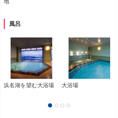
地
風呂
浜名湖を望む大浴場
大浴場