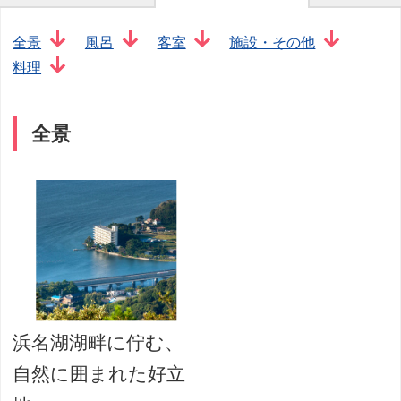
全景
風呂
客室
施設・その他
料理
全景
浜名湖湖畔に佇む、
自然に囲まれた好立