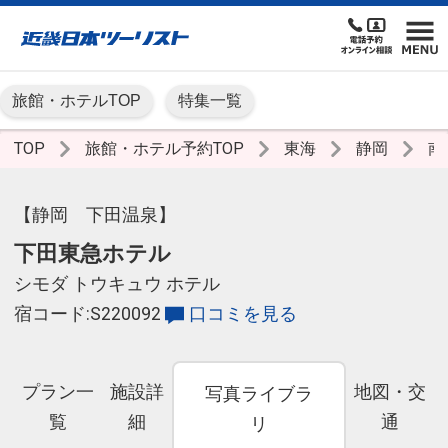
旅館・ホテルTOP
特集一覧
TOP
旅館・ホテル予約TOP
東海
静岡
南
【静岡 下田温泉】
下田東急ホテル
シモダ トウキュウ ホテル
宿コード:S220092
口コミを見る
プラン一
施設詳
地図・交
写真ライブラ
覧
細
通
リ