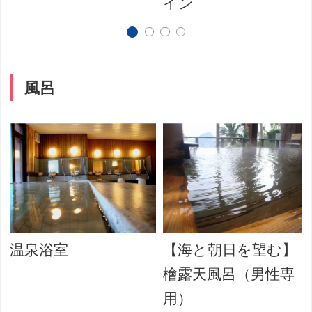
イン
風呂
温泉浴室
【海と朝日を望む】
檜露天風呂（男性専
用）