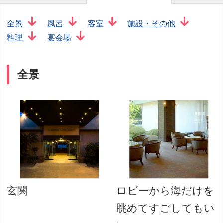
全景
風呂
客室
施設・その他
料理
宴会場
全景
玄関
ロビーから海だけを
眺めてすごしてもい