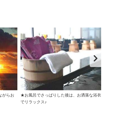
ながらお
★お風呂でさっぱりした後は、お洒落な浴衣
お風呂上りはパ
でリラックス♪