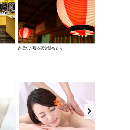
赤提灯が燈る夜食処ちどり