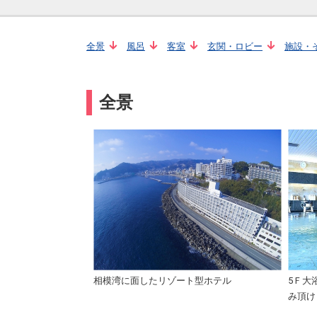
全景
風呂
客室
玄関・ロビー
施設・
全景
相模湾に面したリゾート型ホテル
5Ｆ大
み頂け