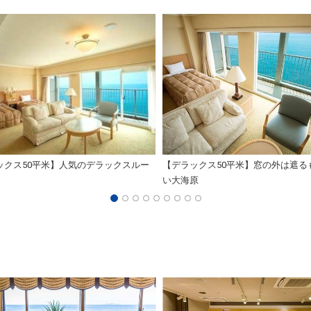
ックス50平米】人気のデラックスルー
【デラックス50平米】窓の外は遮る
い大海原