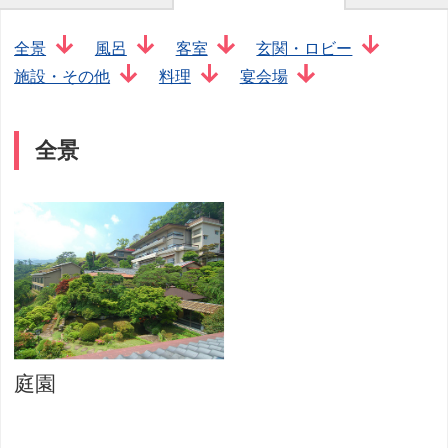
全景
風呂
客室
玄関・ロビー
施設・その他
料理
宴会場
全景
庭園