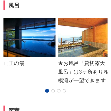
風呂
山王の湯
★お風呂「貸切露天
風呂」は3ヶ所あり相
模湾が一望できます
客室