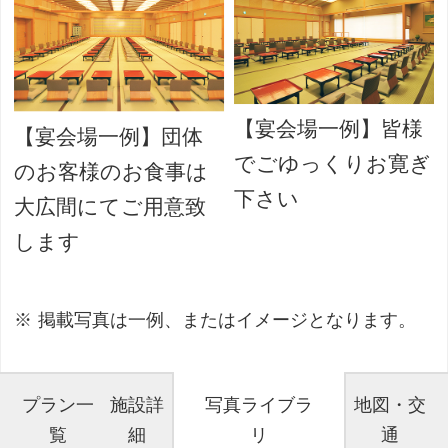
【宴会場一例】皆様
【宴会場一例】団体
でごゆっくりお寛ぎ
のお客様のお食事は
下さい
大広間にてご用意致
します
掲載写真は一例、またはイメージとなります。
プラン一
施設詳
写真ライブラ
地図・交
覧
細
リ
通