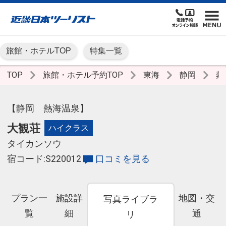
旅館・ホテルTOP
特集一覧
TOP
旅館・ホテル予約TOP
東海
静岡
熱
【静岡 熱海温泉】
大観荘
ハイクラス
タイカンソウ
宿コード:S220012
口コミを見る
プラン一
施設詳
地図・交
写真ライブラ
覧
細
通
リ