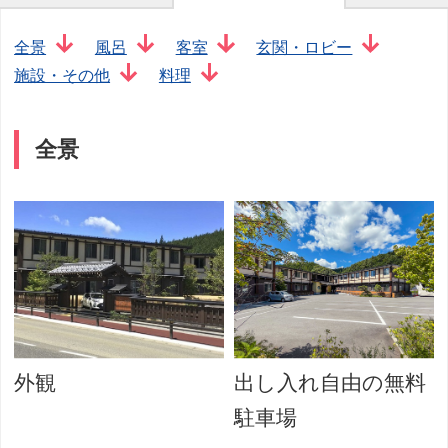
全景
風呂
客室
玄関・ロビー
施設・その他
料理
全景
外観
出し入れ自由の無料
駐車場