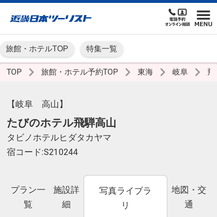
旅館・ホテルTOP
特集一覧
TOP
旅館・ホテル予約TOP
東海
岐阜
飛
【岐阜 高山】
たびのホテル飛騨高山
タビノホテルヒダタカヤマ
宿コード:S210244
プラン一
施設詳
地図・交
写真ライブラ
覧
細
通
リ