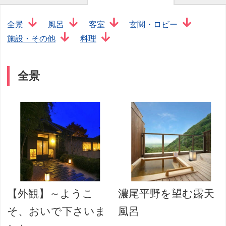
全景
風呂
客室
玄関・ロビー
施設・その他
料理
全景
【外観】～ようこ
濃尾平野を望む露天
そ、おいで下さいま
風呂