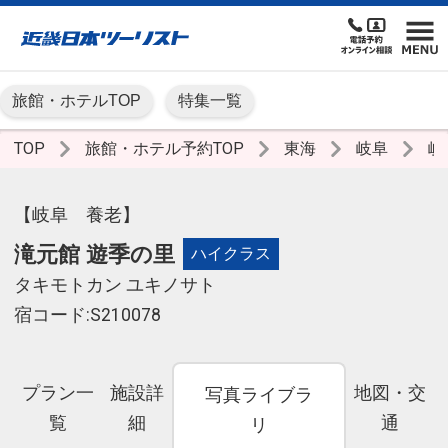
旅館・ホテルTOP
特集一覧
TOP
旅館・ホテル予約TOP
東海
岐阜
岐
【岐阜 養老】
滝元館 遊季の里
ハイクラス
タキモトカン ユキノサト
宿コード:S210078
プラン一
施設詳
地図・交
写真ライブラ
覧
細
通
リ