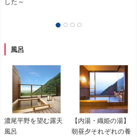
した～
風呂
濃尾平野を望む露天
【内湯・織姫の湯】
風呂
朝昼夕それぞれの養