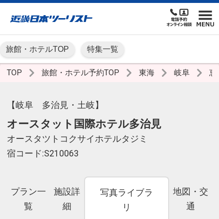
旅館・ホテルTOP
特集一覧
TOP
旅館・ホテル予約TOP
東海
岐阜
恵
【岐阜 多治見・土岐】
オースタット国際ホテル多治見
オースタツトコクサイホテルタジミ
宿コード:S210063
プラン一
施設詳
地図・交
写真ライブラ
覧
細
通
リ