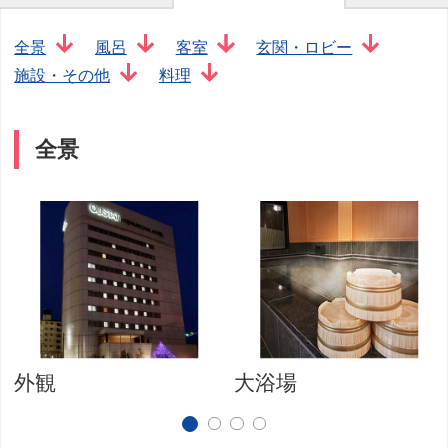
全景
風呂
客室
玄関・ロビー
施設・その他
料理
全景
外観
大浴場