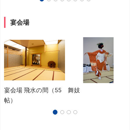
宴会場
宴会場 飛水の間（55
舞妓
帖）