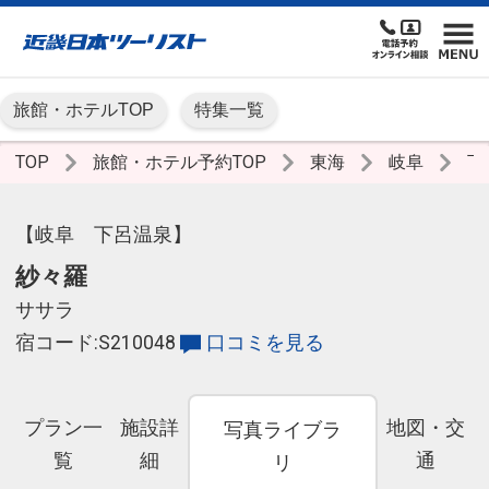
旅館・ホテルTOP
特集一覧
TOP
旅館・ホテル予約TOP
東海
岐阜
下
【岐阜 下呂温泉】
紗々羅
ササラ
宿コード:S210048
口コミを見る
プラン一
施設詳
地図・交
写真ライブラ
覧
細
通
リ