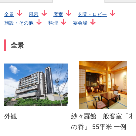
全景
風呂
客室
玄関・ロビー
施設・その他
料理
宴会場
全景
外観
紗々羅館一般客室「木
の香」 55平米 一例