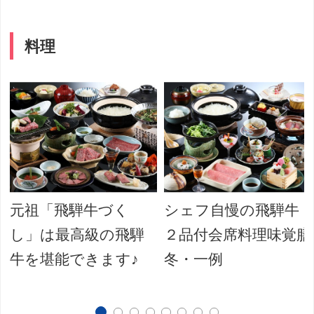
料理
元祖「飛騨牛づく
シェフ自慢の飛騨牛
し」は最高級の飛騨
２品付会席料理味覚膳
牛を堪能できます♪
冬・一例