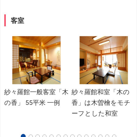
客室
紗々羅館一般客室「木
紗々羅館和室「木の
の香」 55平米 一例
香」は木曽檜をモチ
ーフとした和室