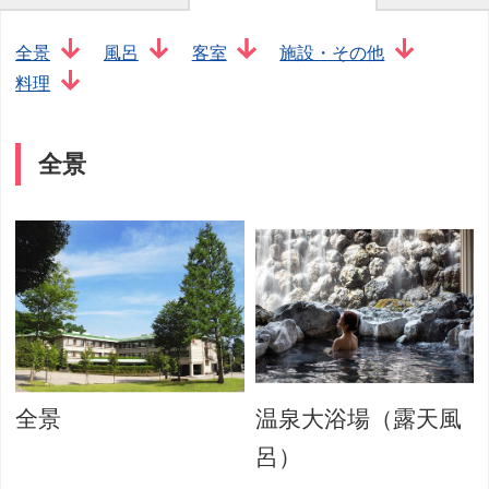
全景
風呂
客室
施設・その他
料理
全景
全景
温泉大浴場（露天風
呂）