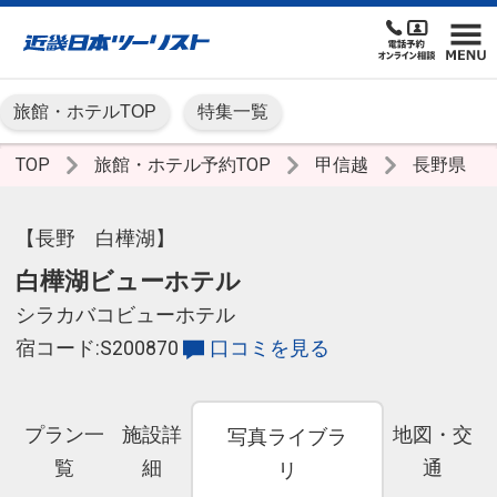
旅館・ホテルTOP
特集一覧
TOP
旅館・ホテル予約TOP
甲信越
長野県
【長野 白樺湖】
白樺湖ビューホテル
シラカバコビューホテル
宿コード:S200870
口コミを見る
プラン一
施設詳
地図・交
写真ライブラ
覧
細
通
リ