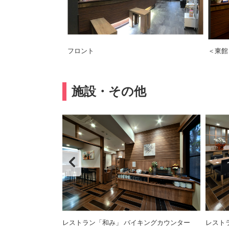
フロント
＜東館
施設・その他
塩素酸空気清浄機
レストラン「和み」 バイキングカウンター
レスト