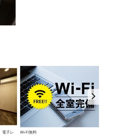
、電子レ
Wi-Fi無料
パブリックスペ