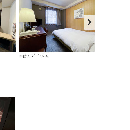
】
本館 ｾﾐﾀﾞﾌﾞﾙﾙｰﾑ
【東館・コンフ