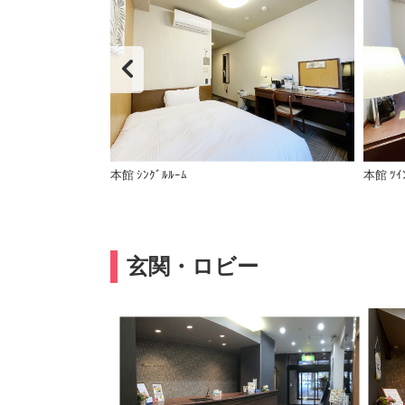
ルルーム】
本館 ｼﾝｸﾞﾙﾙｰﾑ
本館 ﾂｲ
玄関・ロビー