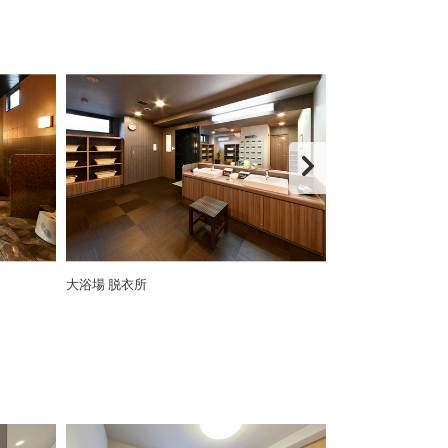
大浴場 脱衣所
★温泉かけ流し