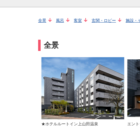
全景
風呂
客室
玄関・ロビー
施設・
全景
★ホテルルートイン上山田温泉
エント