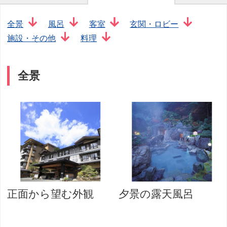
全景
風呂
客室
玄関・ロビー
施設・その他
料理
全景
正面から望む外観
夕景の露天風呂