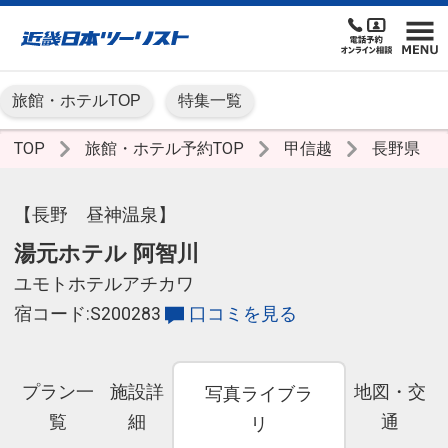
旅館・ホテルTOP
特集一覧
TOP
旅館・ホテル予約TOP
甲信越
長野県
【長野 昼神温泉】
湯元ホテル 阿智川
ユモトホテルアチカワ
宿コード:S200283
口コミを見る
プラン一
施設詳
地図・交
写真ライブラ
覧
細
通
リ