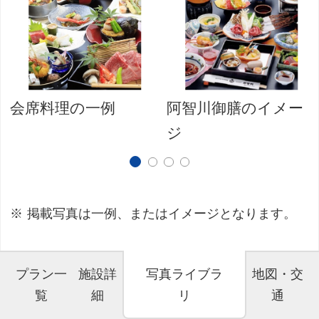
会席料理の一例
阿智川御膳のイメー
ジ
掲載写真は一例、またはイメージとなります。
プラン一
施設詳
写真ライブラ
地図・交
覧
細
リ
通