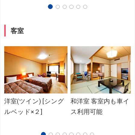
客室
洋室(ツイン) [シング
和洋室 客室内も車イ
ルベッド×２]
ス利用可能