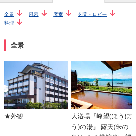
全景
風呂
客室
玄関・ロビー
料理
全景
★外観
大浴場『峰望(ほうぼ
う)の湯』 露天(朱の