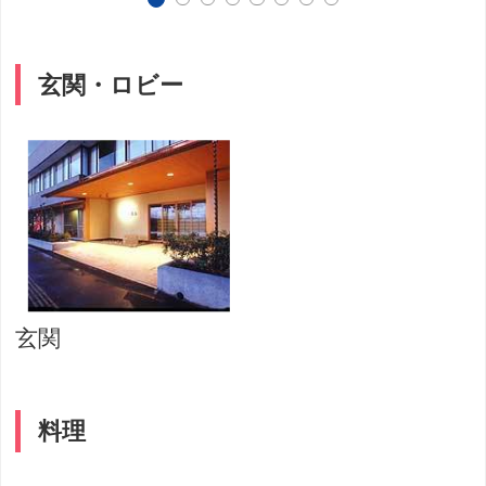
玄関・ロビー
玄関
料理