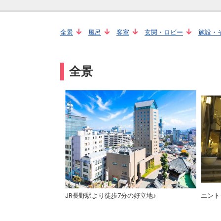
全景
風呂
客室
玄関・ロビー
施設・
全景
JR長野駅より徒歩7分の好立地♪
エント