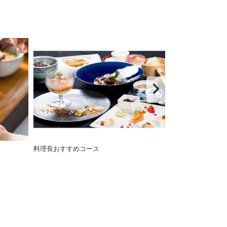
料理長おすすめコース
【美麗華ご夕食
人気コース料理