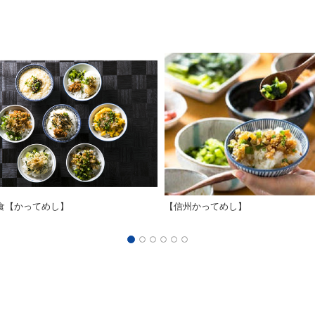
朝食【かってめし】
【信州かってめし】