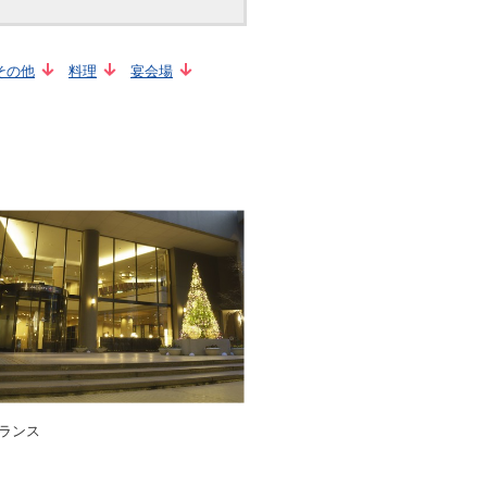
その他
料理
宴会場
ランス