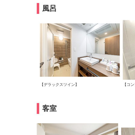
風呂
【デラックスツイン】
【コン
客室