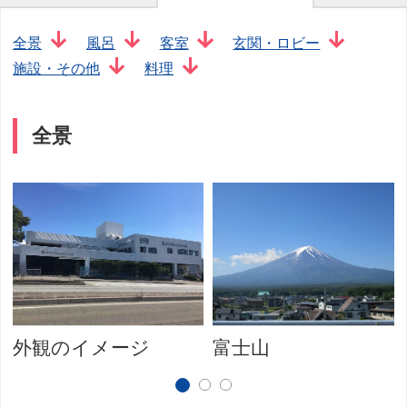
全景
風呂
客室
玄関・ロビー
施設・その他
料理
全景
外観のイメージ
富士山