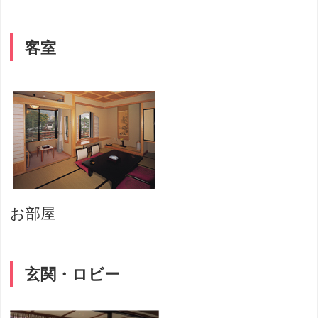
客室
お部屋
玄関・ロビー