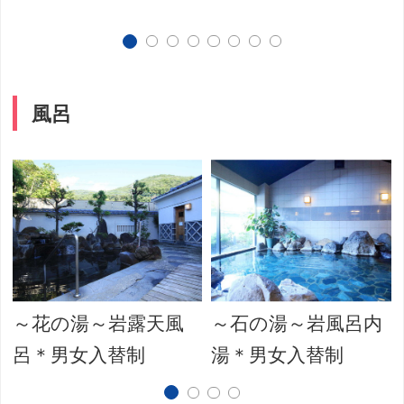
風呂
～花の湯～岩露天風
～石の湯～岩風呂内
呂＊男女入替制
湯＊男女入替制