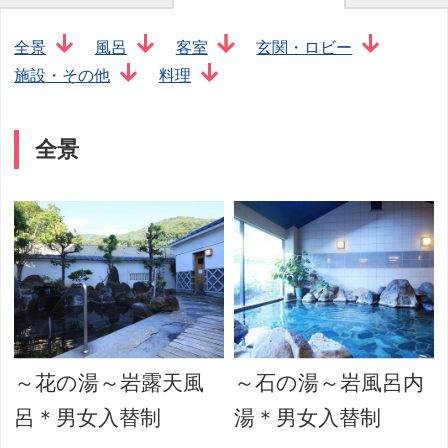
全景
風呂
客室
玄関・ロビー
施設・その他
料理
全景
～花の湯～岩露天風
～石の湯～岩風呂内
呂＊男女入替制
湯＊男女入替制