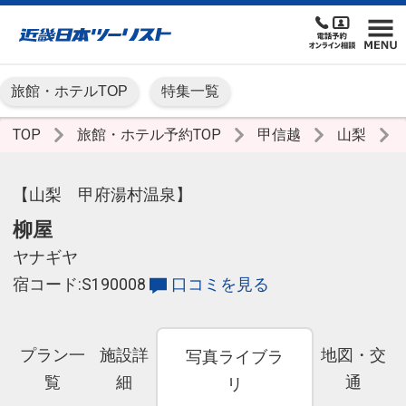
旅館・ホテルTOP
特集一覧
TOP
旅館・ホテル予約TOP
甲信越
山梨
【山梨 甲府湯村温泉】
柳屋
ヤナギヤ
宿コード:S190008
口コミを見る
プラン一
施設詳
地図・交
写真ライブラ
覧
細
通
リ