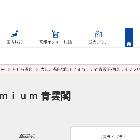
国内旅行
高級ホテル・旅館
観光プラン
福井
あわら温泉
大江戸温泉物語Ｐｒｅｍｉｕｍ 青雲閣/写真ライブラ
ｍｉｕｍ 青雲閣
施設詳細
写真ライブラリ