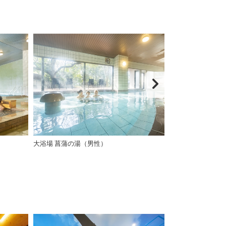
大浴場 菖蒲の湯（男性）
大浴場 鈴蘭の湯