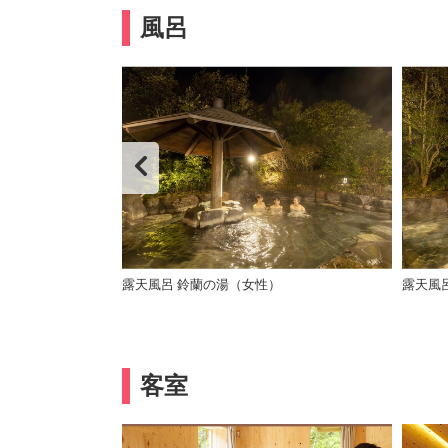
風呂
露天風呂 鈴蘭の湯（女性）
露天風
客室