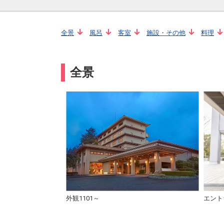
全景
風呂
客室
施設・その他
料理
全景
外観1101～
エント