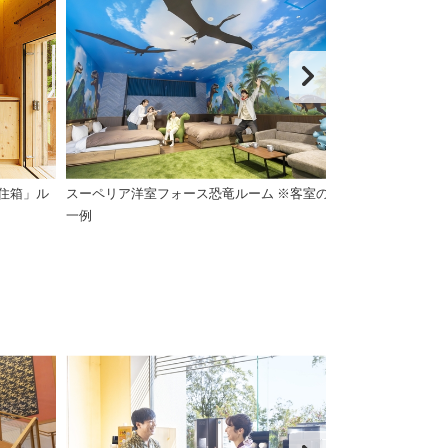
住箱」ル
スーペリア洋室フォース恐竜ルーム ※客室の
スーペリアツイン
一例
※客室の一例