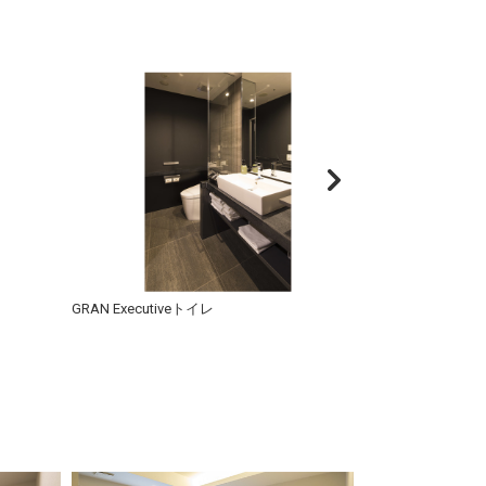
GRAN Executiveトイレ
GRAN Executi