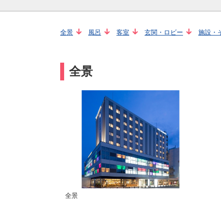
全景
風呂
客室
玄関・ロビー
施設・
全景
全景