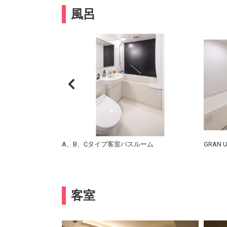
風呂
A、B、Cタイプ客室バスルーム
GRAN 
客室