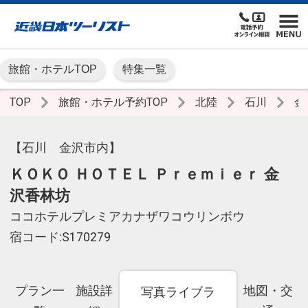
旅館・ホテルTOP
特集一覧
TOP
旅館・ホテル予約TOP
北陸
石川
金
【石川 金沢市内】
ＫＯＫＯ ＨＯＴＥＬ Ｐｒｅｍｉｅｒ 金
沢香林坊
ココホテルプレミアカナザワコウリンボウ
宿コード:S170279
プラン一
施設詳
地図・交
写真ライブラ