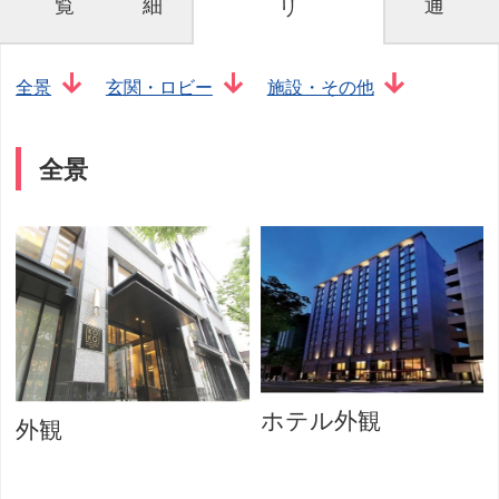
覧
細
通
リ
全景
玄関・ロビー
施設・その他
全景
ホテル外観
外観