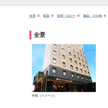
全景
客室
玄関・ロビー
施設・その他
全景
外観（イメージ）