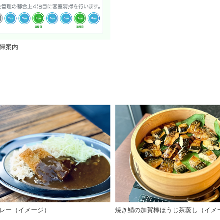
掃案内
レー（イメージ）
焼き鯖の加賀棒ほうじ茶蒸し（イメ