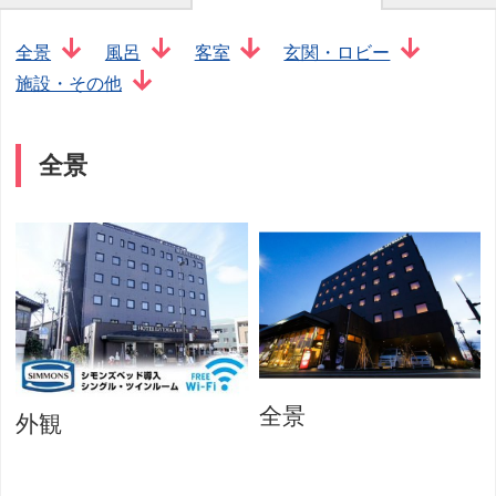
全景
風呂
客室
玄関・ロビー
施設・その他
全景
全景
外観