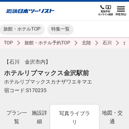
旅館・ホテルTOP
特集一覧
TOP
旅館・ホテル予約TOP
北陸
石川
金
【石川 金沢市内】
ホテルリブマックス金沢駅前
ホテルリブマックスカナザワエキマエ
宿コード:S170235
プラン一
施設詳
地図・交
写真ライブラ
覧
細
通
リ