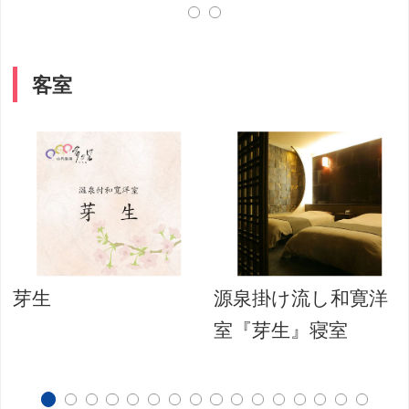
客室
芽生
源泉掛け流し和寛洋
室『芽生』寝室