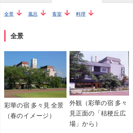
全景
風呂
客室
料理
全景
外観（彩華の宿 多々
彩華の宿 多々見 全景
見正面の「桔梗丘広
（春のイメージ）
場」から）