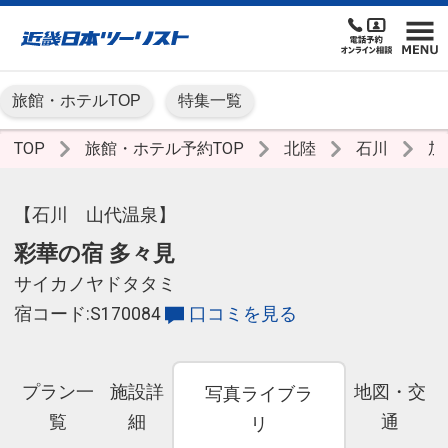
旅館・ホテルTOP
特集一覧
TOP
旅館・ホテル予約TOP
北陸
石川
加
【石川 山代温泉】
彩華の宿 多々見
サイカノヤドタタミ
宿コード:S170084
口コミを見る
プラン一
施設詳
地図・交
写真ライブラ
覧
細
通
リ