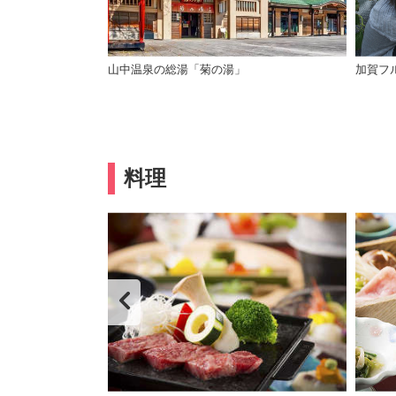
りの施設で日帰り入
山中温泉の総湯「菊の湯」
加賀フ
料理