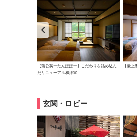
と時をお過ごしく
【蒲公英ーたんぽぽー】こだわりを詰め込ん
【最上
だリニューアル和洋室
玄関・ロビー