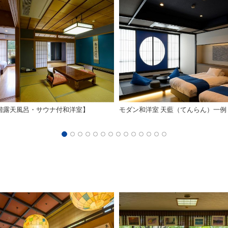
階露天風呂・サウナ付和洋室】
モダン和洋室 天藍（てんらん）一例