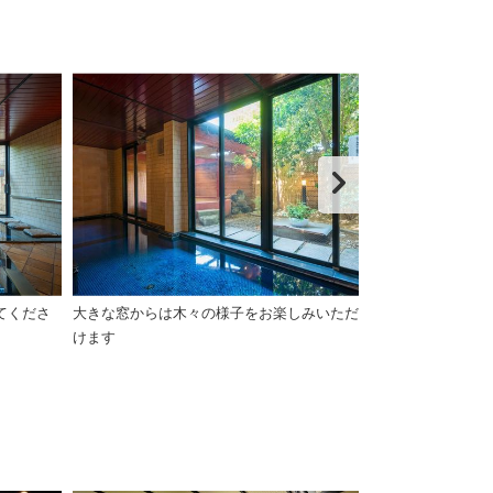
てくださ
大きな窓からは木々の様子をお楽しみいただ
露天風呂「赤湯
けます
えを行っており