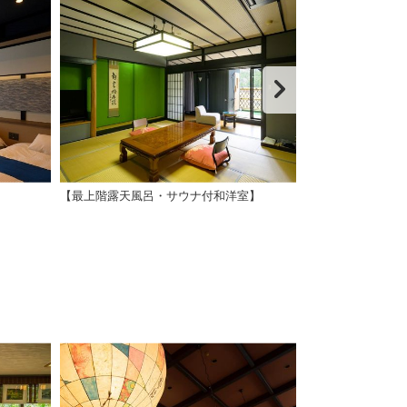
【最上階露天風呂・サウナ付和洋室】
【最上階露天風