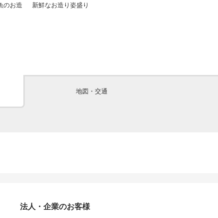
魚のお造
新鮮なお造り姿盛り
厳選国産和牛の
でどうぞ♪
地図・交通
法人・企業のお客様