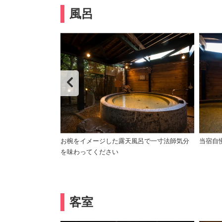
風呂
は毎日男女入れ替
お椀をイメージした露天風呂で一寸法師気分
当宿自
を味わってください
客室