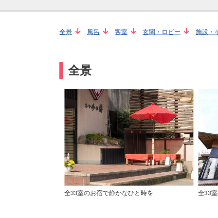
全景
風呂
客室
玄関・ロビー
施設・
全景
全33室のお宿で静かなひと時を
全33