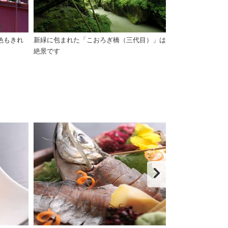
色もきれ
新緑に包まれた「こおろぎ橋（三代目）」は
川床 毎年夏の時
絶景です
めます