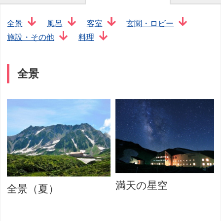
全景
風呂
客室
玄関・ロビー
施設・その他
料理
全景
満天の星空
全景（夏）