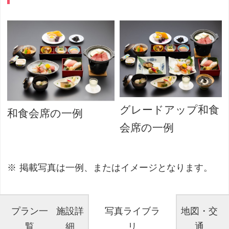
グレードアップ和食
和食会席の一例
会席の一例
掲載写真は一例、またはイメージとなります。
プラン一
施設詳
写真ライブラ
地図・交
覧
細
リ
通