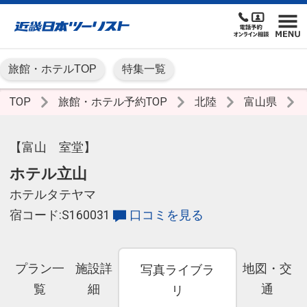
旅館・ホテルTOP
特集一覧
TOP
旅館・ホテル予約TOP
北陸
富山県
【富山 室堂】
ホテル立山
ホテルタテヤマ
宿コード:S160031
口コミを見る
プラン一
施設詳
地図・交
写真ライブラ
覧
細
通
リ