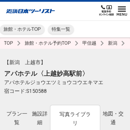
旅館・ホテルTOP
特集一覧
TOP
旅館・ホテル予約TOP
甲信越
新潟
【新潟 上越市】
アパホテル〈上越妙高駅前〉
アパホテルジョウエツミョウコウエキマエ
宿コード:S150588
プラン一
施設詳
地図・交
写真ライブラ
覧
細
通
リ