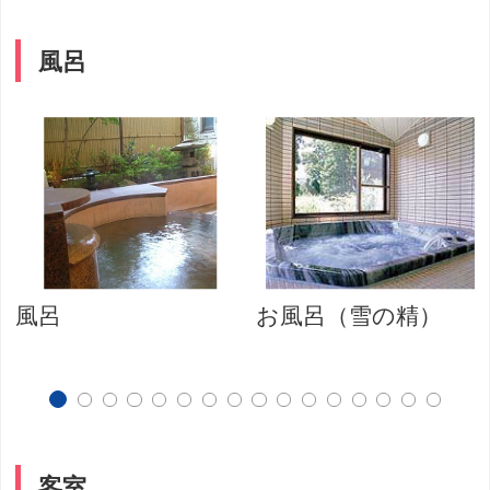
風呂
風呂
お風呂（雪の精）
客室