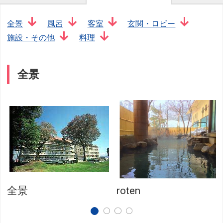
全景
風呂
客室
玄関・ロビー
施設・その他
料理
全景
全景
roten