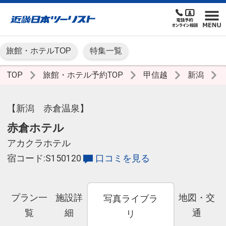
旅館・ホテルTOP
特集一覧
TOP
旅館・ホテル予約TOP
甲信越
新潟
【新潟 赤倉温泉】
赤倉ホテル
アカクラホテル
宿コード:S150120
口コミを見る
プラン一
施設詳
地図・交
写真ライブラ
覧
細
通
リ