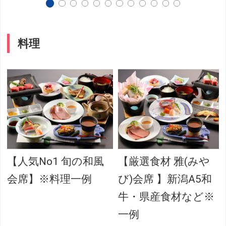
料理
【人気No1 旬の和風
【厳選食材 雅(みや
会席】※料理一例
び)会席 】新潟A5和
牛・県産食材など※
一例