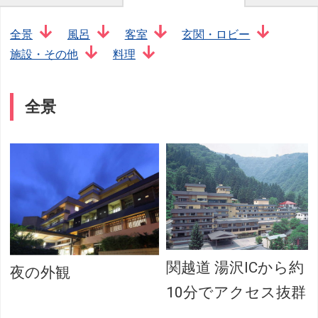
全景
風呂
客室
玄関・ロビー
施設・その他
料理
全景
関越道 湯沢ICから約
夜の外観
10分でアクセス抜群