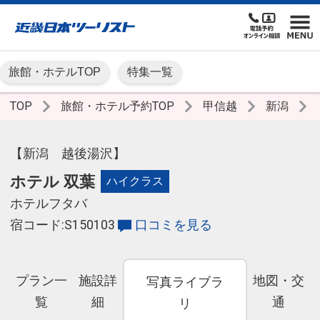
旅館・ホテルTOP
特集一覧
TOP
旅館・ホテル予約TOP
甲信越
新潟
【新潟 越後湯沢】
ホテル 双葉
ハイクラス
ホテルフタバ
宿コード:S150103
口コミを見る
プラン一
施設詳
地図・交
写真ライブラ
覧
細
通
リ