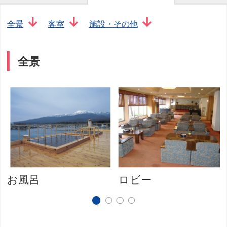
全景
客室
施設・その他
全景
お風呂
ロビー