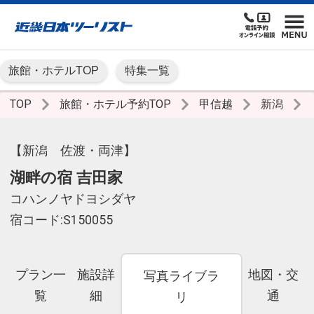
旅館・ホテルTOP
特集一覧
TOP
旅館・ホテル予約TOP
甲信越
新潟
【新潟 佐渡・両津】
湖畔の宿 吉田家
コハンノヤドヨシダヤ
宿コード:S150055
プラン一
施設詳
地図・交
写真ライブラ
覧
細
通
リ