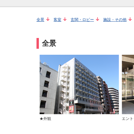
全景
客室
玄関・ロビー
施設・その他
全景
★外観
エント