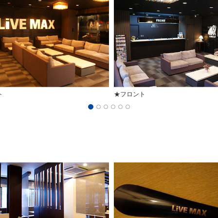
ト
★フロント