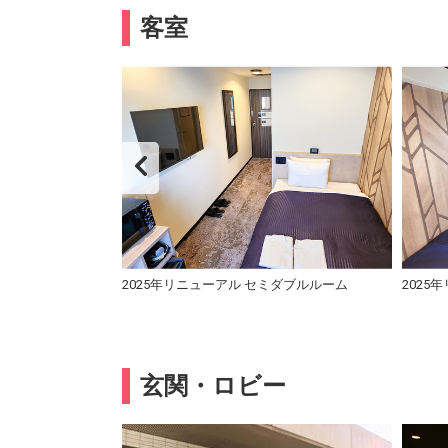
客室
室
2025年リニューアル セミダブルルーム
2025
玄関・ロビー