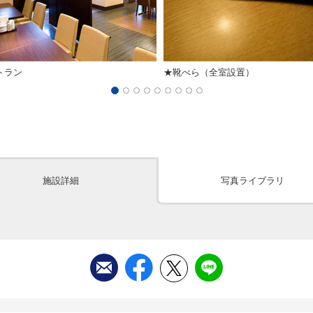
トラン
★靴べら（全室設置）
施設詳細
写真ライブラリ