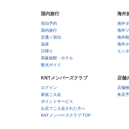
国内旅行
海外
宿泊予約
海外
国内旅行
海外
交通＋宿泊
海外
温泉
海外
日帰り
エン
高級旅館・ホテル
観光ガイド
KNTメンバーズクラブ
店舗
ログイン
店舗
新規ご入会
来店
ポイントサービス
お店でご入会された方へ
KNTメンバーズクラブ TOP