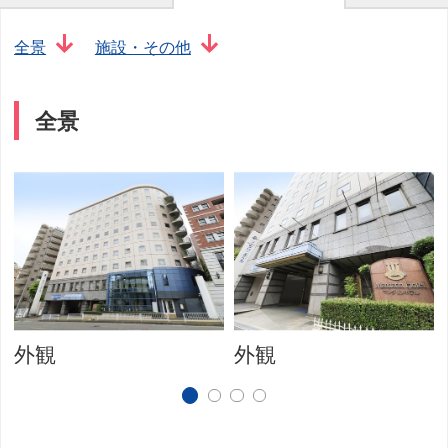
全景
施設・その他
全景
外観
外観