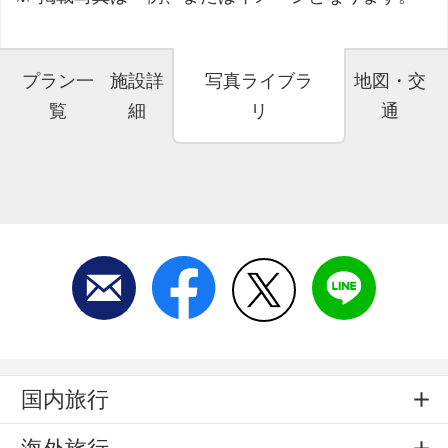
プラン一
施設詳
写真ライブラ
地図・交
覧
細
リ
通
国内旅行