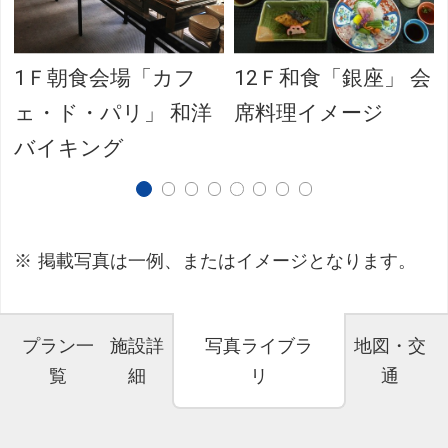
1Ｆ朝食会場「カフ
12Ｆ和食「銀座」 会
ェ・ド・パリ」 和洋
席料理イメージ
バイキング
掲載写真は一例、またはイメージとなります。
プラン一
施設詳
写真ライブラ
地図・交
覧
細
リ
通