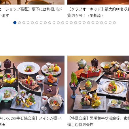
ヒーショップ薔薇】眼下には利根川が
【クラブオーキッド】最大約80名収
います
貸切も可！（要相談）
牛しゃぶor牛石焼会席】メインが選べ
【特選会席】黒毛和牛や活鮑等。素
膳★
愉しむ特選会席