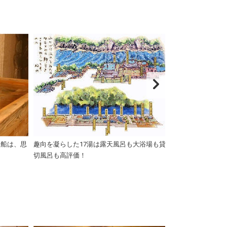
湯船は、思
趣向を凝らした17湯は露天風呂も大浴場も貸
【奥利根八湯】
切風呂も高評価！
見ることができ