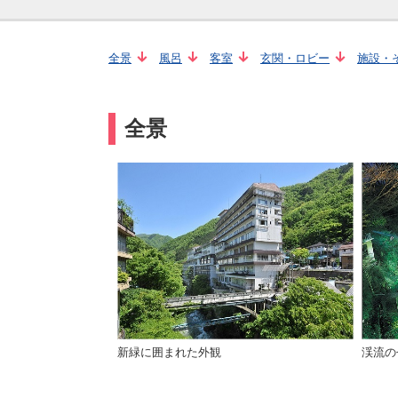
全景
風呂
客室
玄関・ロビー
施設・
全景
新緑に囲まれた外観
渓流の