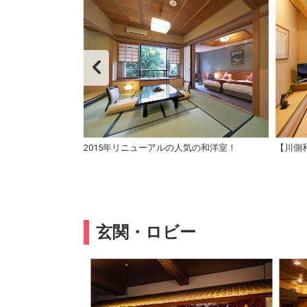
食対応客室
2015年リニューアルの人気の和洋室！
【川側和
玄関・ロビー