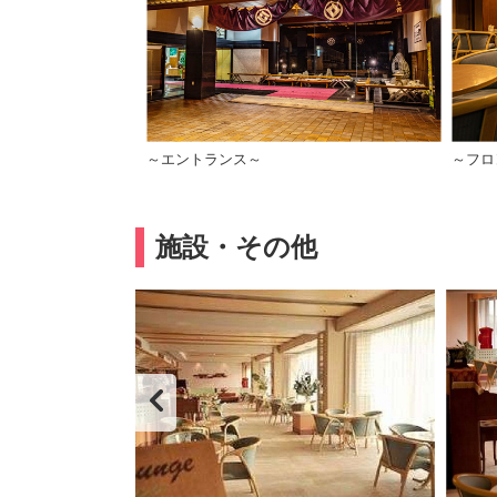
～エントランス～
～フロ
施設・その他