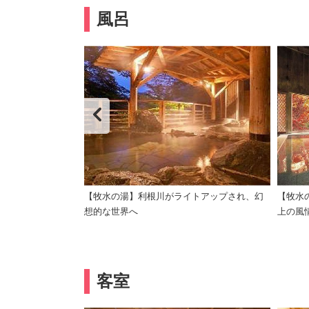
風呂
【牧水の湯】利根川がライトアップされ、幻
【牧水
想的な世界へ
上の風
客室