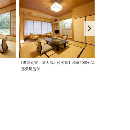
【準特別室：露天風呂付客室】和室10畳+広縁
極上の寝心地♪シ
+露天風呂付
（120×210）！