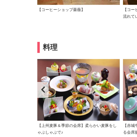
泉号」
【コーヒーショップ薔薇】
【コー
流れて
料理
食膳に変更の場合あ
【上州麦豚＆季節の会席】柔らかい麦豚をし
【赤城
ゃぶしゃぶで♪
る会席