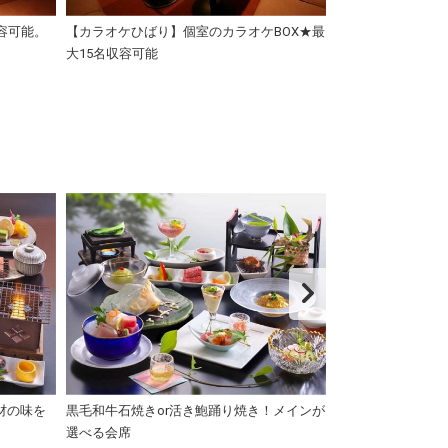
容可能。
【カラオケひばり】個室のカラオケBOX★最
【カラオケ裕次郎
大15名収容可能
大15名収容可能
材の味を
黒毛和牛石焼きor活き鮑踊り焼き！メインが
こだわりの食材を
選べる会席
げた特選懐石