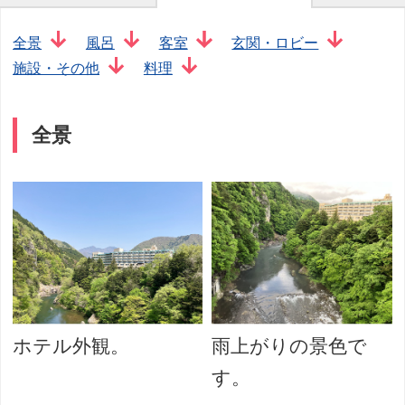
全景
風呂
客室
玄関・ロビー
施設・その他
料理
全景
ホテル外観。
雨上がりの景色で
す。