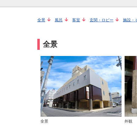
全景
風呂
客室
玄関・ロビー
施設・
全景
全景
外観